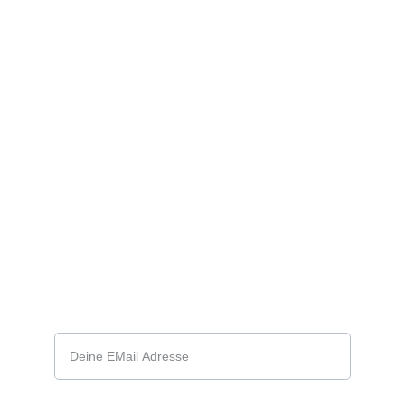
Admin Website:
Reinhard Eichhorn 
Kasperstraße 25; 12524 Berlin
reinhard.99@gmx.net
+4
9 3053216311
Deine Emailadresse*