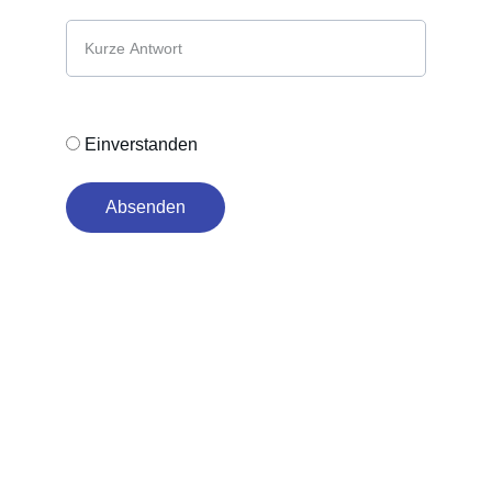
Kurze Antwort*
Bestätigung zur Datenschutzerklärung*
Einverstanden
Absenden
MIT DEM ABSENDEN DES FORMULARS 
ERKLÄREN SIE SICH DAMIT EINVERSTANDEN,
DASS IHRE ANGABEN ZUR BEANTWORTUNG 
IHRER ANFRAGE VERARBEITET WERDEN.
WEITERE INFORMATIONEN FINDEN SIE IN 
UNSERER 
DATENSCHUTZERKLÄRUNG 
.
© 2025. All rights reserved.